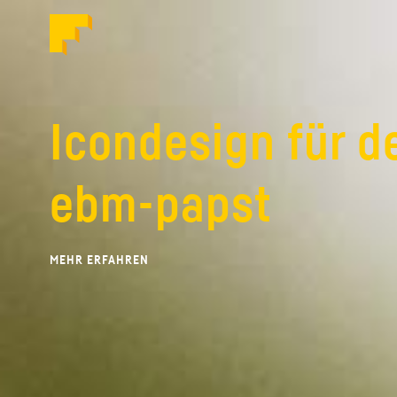
Formstabil
ID
Icondesign für 
ebm-papst
MEHR ERFAHREN