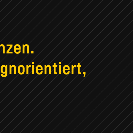
nzen.
gnorientiert,