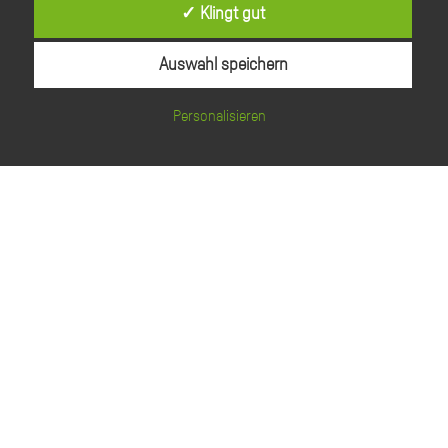
✓ Klingt gut
RITZENHOFF
Produktkatalog B2B
Auswahl speichern
Personalisieren
SPRÜGEL
Firmenchronik
Jubiläum 50 Jahre