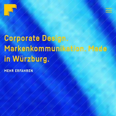
Formstabil
ID
Corporate Design.
Markenkommunikation.
Made
in Würzburg.
MEHR ERFAHREN